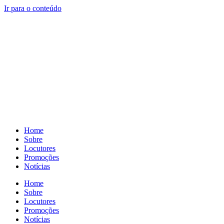
Ir para o conteúdo
Ouça a Itapoan FM
Pausar
Sorry, no results.
Please try another keyword
O amor da Bahia!
Home
Sobre
Locutores
Promoções
Notícias
Home
Sobre
Locutores
Promoções
Notícias