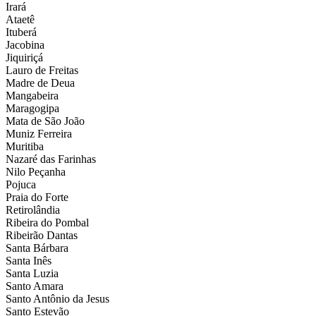
Irará
Ataetê
Ituberá
Jacobina
Jiquiriçá
Lauro de Freitas
Madre de Deua
Mangabeira
Maragogipa
Mata de São João
Muniz Ferreira
Muritiba
Nazaré das Farinhas
Nilo Peçanha
Pojuca
Praia do Forte
Retirolândia
Ribeira do Pombal
Ribeirão Dantas
Santa Bárbara
Santa Inês
Santa Luzia
Santo Amara
Santo Antônio da Jesus
Santo Estevão