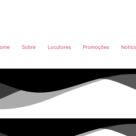
ome
Sobre
Locutores
Promoções
Notíci