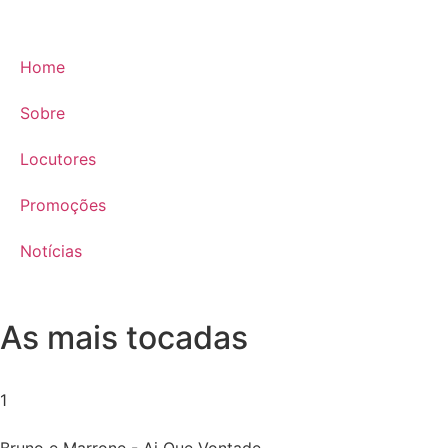
Home
Sobre
Locutores
Promoções
Notícias
As mais tocadas
1
Bruno e Marrone - Ai Que Vontade