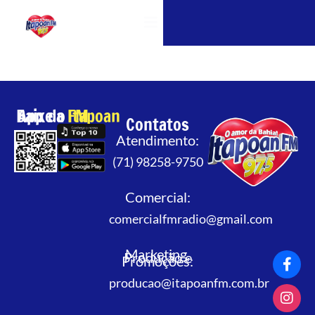
OUÇA A ITAPOAN FM
Baixe o App da
Itapoan FM
Contatos
Atendimento:
(71) 98258-9750
Comercial:
comercialfmradio@gmail.com
Marketing,
Produção e
Promoções:
producao@itapoanfm.com.br