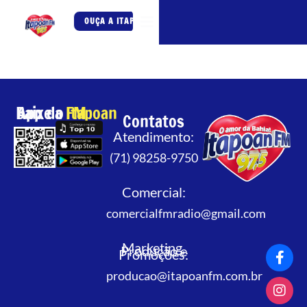
OUÇA A ITAPOAN FM
Baixe o App da
Itapoan FM
Contatos
Atendimento:
(71) 98258-9750
Comercial:
comercialfmradio@gmail.com
Marketing,
Produção e
Promoções:
producao@itapoanfm.com.br