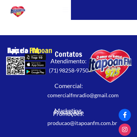
OUÇA A ITAPOAN FM
Baixe o App da
Itapoan FM
Contatos
Atendimento:
(71) 98258-9750
Comercial:
comercialfmradio@gmail.com
Marketing,
Produção e
Promoções:
producao@itapoanfm.com.br