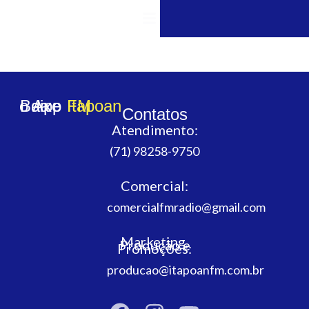
OUÇA A ITAPOAN FM
Baixe o App da
Itapoan FM
Contatos
Atendimento:
(71) 98258-9750
Comercial:
comercialfmradio@gmail.com
Marketing,
Produção e
Promoções:
producao@itapoanfm.com.br