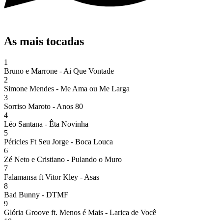
As mais tocadas
1
Bruno e Marrone - Ai Que Vontade
2
Simone Mendes - Me Ama ou Me Larga
3
Sorriso Maroto - Anos 80
4
Léo Santana - Êta Novinha
5
Péricles Ft Seu Jorge - Boca Louca
6
Zé Neto e Cristiano - Pulando o Muro
7
Falamansa ft Vitor Kley - Asas
8
Bad Bunny - DTMF
9
Glória Groove ft. Menos é Mais - Larica de Você