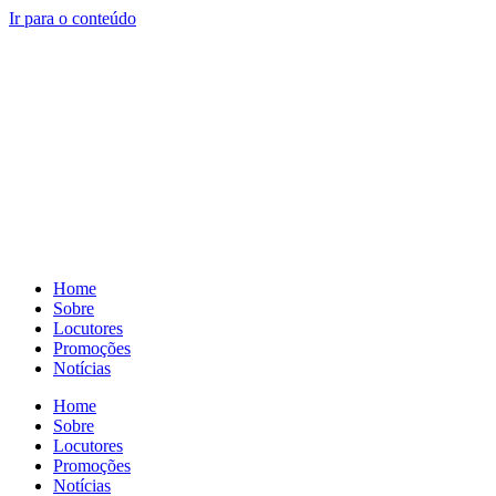
Ir para o conteúdo
Ouça a Itapoan FM
Pausar
Sorry, no results.
Please try another keyword
O amor da Bahia!
Home
Sobre
Locutores
Promoções
Notícias
Home
Sobre
Locutores
Promoções
Notícias