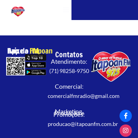
OUÇA A ITAPOAN FM
Baixe o App da
Itapoan FM
Contatos
Atendimento:
(71) 98258-9750
Comercial:
comercialfmradio@gmail.com
Marketing,
Produção e
Promoções:
producao@itapoanfm.com.br