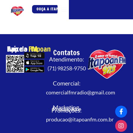
OUÇA A ITAPOAN FM
Baixe o App da
Itapoan FM
Contatos
Atendimento:
(71) 98258-9750
Comercial:
comercialfmradio@gmail.com
Marketing,
Produção e
Promoções:
producao@itapoanfm.com.br