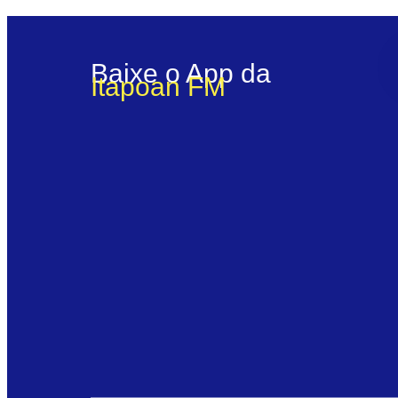
Ouça a Itapoan FM
Pausar
Baixe o App da
Itapoan FM
Sorry, no results.
Please try another keyword
O amor da Bahia!