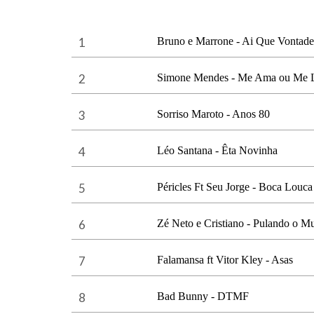
1
Bruno e Marrone - Ai Que Vontade
2
Simone Mendes - Me Ama ou Me 
3
Sorriso Maroto - Anos 80
4
Léo Santana - Êta Novinha
5
Péricles Ft Seu Jorge - Boca Louca
6
Zé Neto e Cristiano - Pulando o M
7
Falamansa ft Vitor Kley - Asas
8
Bad Bunny - DTMF