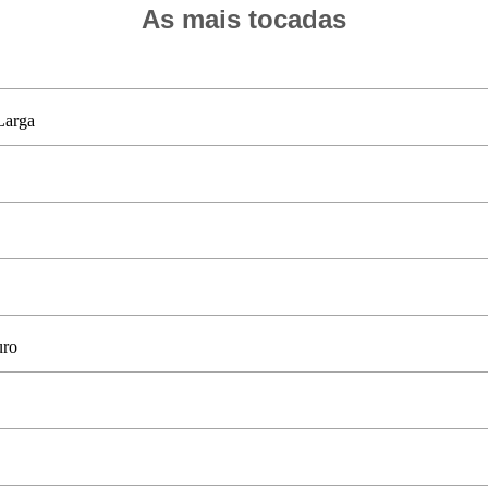
As mais tocadas
Larga
uro