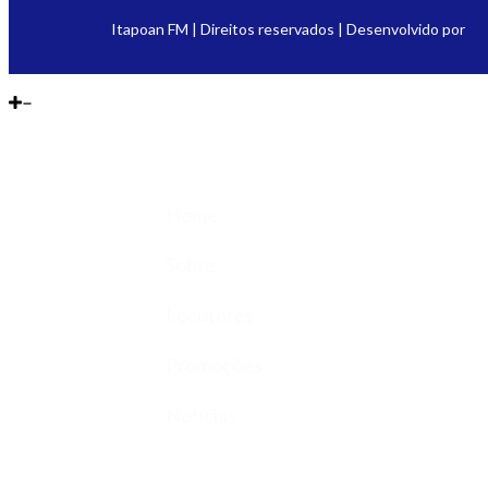
Itapoan FM | Direitos reservados | Desenvolvido por
Home
Sobre
Locutores
Promoções
Notícias