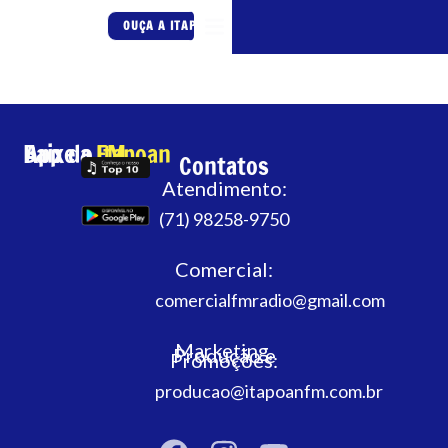
OUÇA A ITAPOAN FM
Baixe o App da
Itapoan FM
Contatos
Atendimento:
(71) 98258-9750
Comercial:
comercialfmradio@gmail.com
Marketing,
Produção e
Promoções:
producao@itapoanfm.com.br