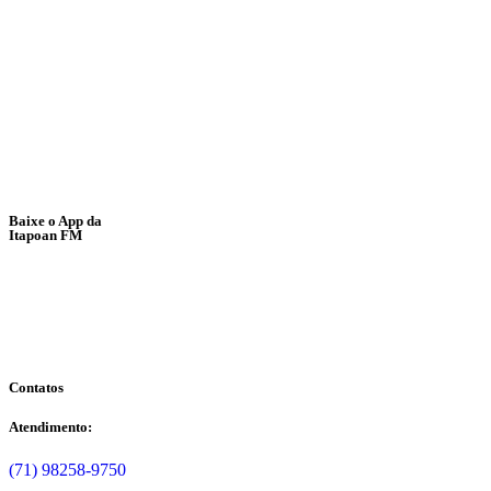
OUÇA A ITAPOAN FM
Baixe o App da
Itapoan FM
Contatos
Atendimento:
(71) 98258-9750