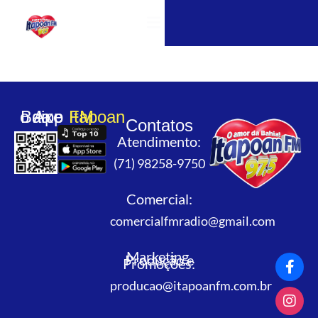
OUÇA A ITAPOAN FM
Baixe o App da
Itapoan FM
Contatos
Atendimento:
(71) 98258-9750
Comercial:
comercialfmradio@gmail.com
Marketing,
Produção e
Promoções:
producao@itapoanfm.com.br