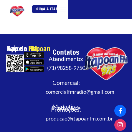
OUÇA A ITAPOAN FM
Baixe o App da
Itapoan FM
Contatos
Atendimento:
(71) 98258-9750
Comercial:
comercialfmradio@gmail.com
Marketing,
Produção e
Promoções:
producao@itapoanfm.com.br